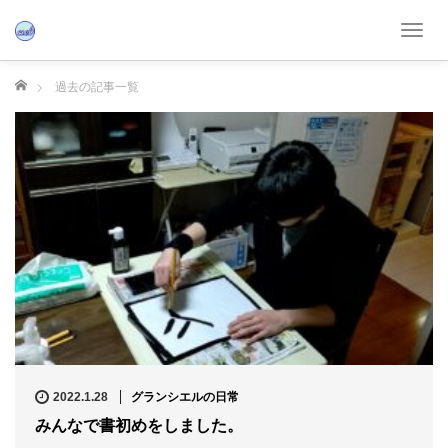
T
o
g
ホーム
過去の記事一覧
g
l
e
n
a
v
i
g
a
t
i
o
n
2022.1.28
グランシエルの日常
みんなで書初めをしました。