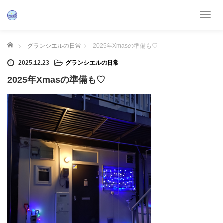
T
o
g
ホーム
グランシエルの日常
2025年Xmasの準備も♡
g
l
2025.12.23
グランシエルの日常
e
2025年Xmasの準備も♡
n
a
v
i
g
a
t
i
o
n