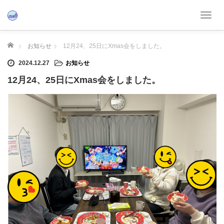
T
o
g
ホーム
お知らせ
12月24、25日にXmas会をしました。
g
l
2024.12.27
お知らせ
e
12月24、25日にXmas会をしました。
n
a
v
i
g
a
t
i
o
n