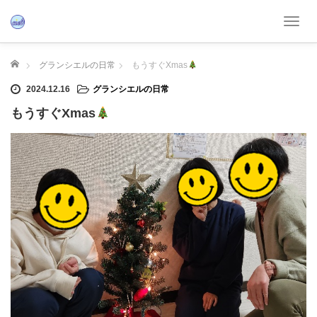
T
o
g
ホーム
グランシエルの日常
もうすぐXmas
g
l
2024.12.16
グランシエルの日常
e
もうすぐXmas
n
a
v
i
g
a
t
i
o
n