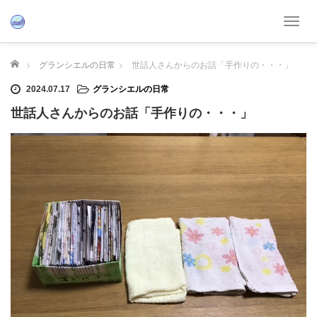
T
o
g
ホーム
グランシエルの日常
世話人さんからのお話「手作りの・・・」
g
l
2024.07.17
グランシエルの日常
e
世話人さんからのお話「手作りの・・・」
n
a
v
i
g
a
t
i
o
n