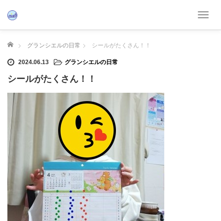
T
o
g
ホーム
グランシエルの日常
シールがたくさん！！
g
l
2024.06.13
グランシエルの日常
e
シールがたくさん！！
n
a
v
i
g
a
t
i
o
n