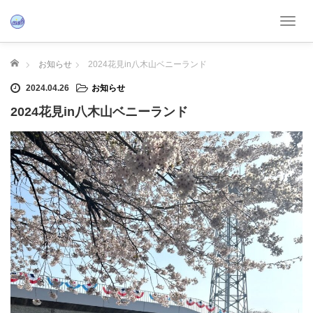
T
o
g
ホーム
お知らせ
2024花見in八木山ベニーランド
g
l
2024.04.26
お知らせ
e
2024花見in八木山ベニーランド
n
a
v
i
g
a
t
i
o
n