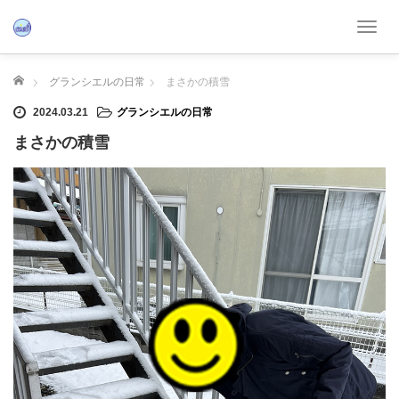
T
o
g
ホーム
グランシエルの日常
まさかの積雪
g
l
2024.03.21
グランシエルの日常
e
まさかの積雪
n
a
v
i
g
a
t
i
o
n