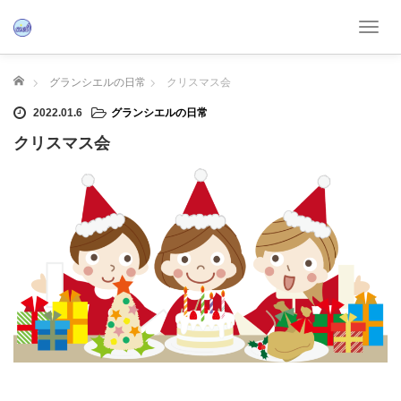
T
o
g
ホーム
グランシエルの日常
クリスマス会
g
l
2022.01.6
グランシエルの日常
e
クリスマス会
n
a
v
i
g
a
t
i
o
n