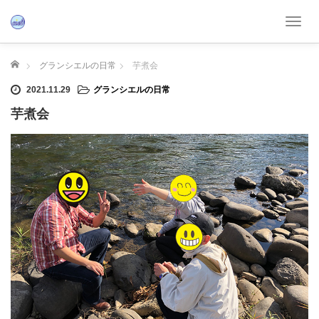
T
o
g
ホーム
グランシエルの日常
芋煮会
g
l
2021.11.29
グランシエルの日常
e
芋煮会
n
a
v
i
g
a
t
i
o
n