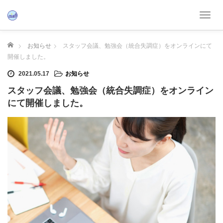
T
o
g
ホーム
お知らせ
スタッフ会議、勉強会（統合失調症）をオンラインにて
g
開催しました。
l
e
2021.05.17
お知らせ
n
スタッフ会議、勉強会（統合失調症）をオンライン
a
にて開催しました。
v
i
g
a
t
i
o
n