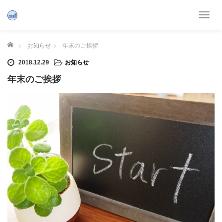
T
o
g
ホーム
お知らせ
年末のご挨拶
g
l
2018.12.29
お知らせ
e
年末のご挨拶
n
a
v
i
g
a
t
i
o
n